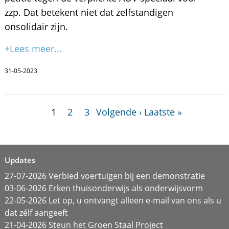
zzp. Dat betekent niet dat zelfstandigen
onsolidair zijn.
+Lees meer...
31-05-2023
1
2
3
Volgende ›
Laatste »
Updates
27-07-2026 Verbied voertuigen bij een demonstratie
03-06-2026 Erken thuisonderwijs als onderwijsvorm
22-05-2026 Let op, u ontvangt alleen e-mail van ons als u
dat zélf aangeeft
21-04-2026 Steun het Groen Staal Project